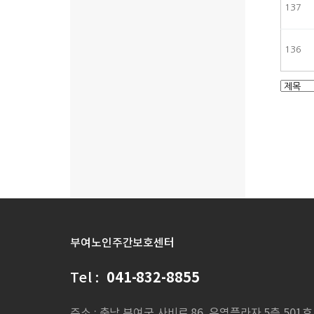
137
136
처음
부여노인주간보호센터
Tel :
041-832-8855
주소 : 충남 부여군 사비로 86, 우영플라자 5층 501호