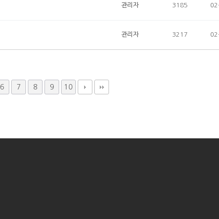
관리자
3185
02
관리자
3217
02
6
7
8
9
10