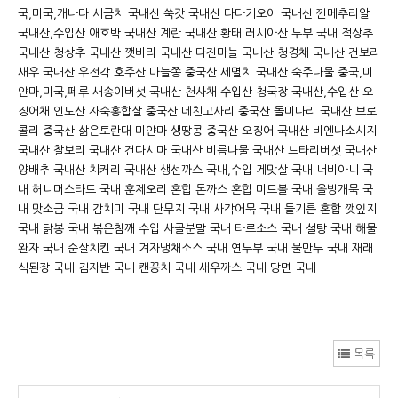
국,미국,캐나다 시금치 국내산 쑥갓 국내산 다다기오이 국내산 깐메추리알
국내산,수입산 애호박 국내산 계란 국내산 황태 러시아산 두부 국내 적상추
국내산 청상추 국내산 깻바리 국내산 다진마늘 국내산 청경채 국내산 건보리
새우 국내산 우전각 호주산 마늘쫑 중국산 세멸치 국내산 숙주나물 중국,미
얀마,미국,페루 새송이버섯 국내산 천사채 수입산 청국장 국내산,수입산 오
징어채 인도산 자숙홍합살 중국산 데친고사리 중국산 돌미나리 국내산 브로
콜리 중국산 삶은토란대 미얀마 생땅콩 중국산 오징어 국내산 비엔나소시지
국내산 찰보리 국내산 건다시마 국내산 비름나물 국내산 느타리버섯 국내산
양배추 국내산 치커리 국내산 ‎생선까스 국내,수입 게맛살 국내 너비아니 국
내 허니머스타드 국내 훈제오리 혼합 돈까스 혼합 미트볼 국내 올방개묵 국
내 맛소금 국내 감치미 국내 단무지 국내 사각어묵 국내 들기름 혼합 깻잎지
국내 닭봉 국내 볶은참깨 수입 사골분말 국내 타르소스 국내 설탕 국내 해물
완자 국내 순살치킨 국내 겨자냉채소스 국내 연두부 국내 물만두 국내 재래
식된장 국내 김자반 국내 캔꽁치 국내 새우까스 국내 당면 국내 ‎
목록