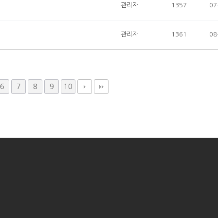
관리자
1357
07
관리자
1361
08
6
7
8
9
10