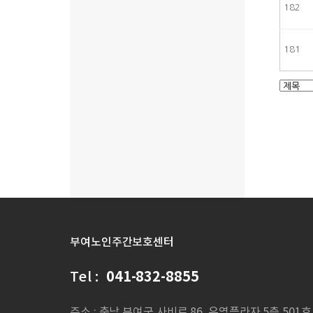
182
181
처음
부여노인주간보호센터
Tel :
041-832-8855
주소 : 충남 부여군 사비로 86, 우영플라자 5층 501호